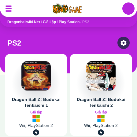
Auth
Dragonballwiki.net
/
Giả Lập
/
Play Station
/
PS2
PS2
Select
Dragon Ball Z: Budokai
Dragon Ball Z: Budokai
Tenkaichi 1
Tenkaichi 2
Giả lập
Giả lập
Wii, PlayStation 2
Wii, PlayStation 2