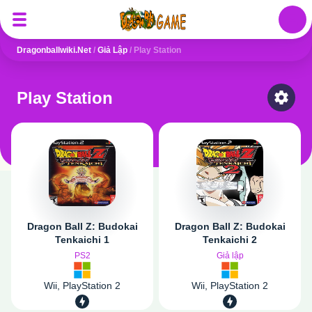
Auth
Dragonballwiki.net
/
Giả Lập
/
Play Station
Play Station
Select
Dragon Ball Z: Budokai
Dragon Ball Z: Budokai
Tenkaichi 1
Tenkaichi 2
PS2
Giả lập
Wii, PlayStation 2
Wii, PlayStation 2