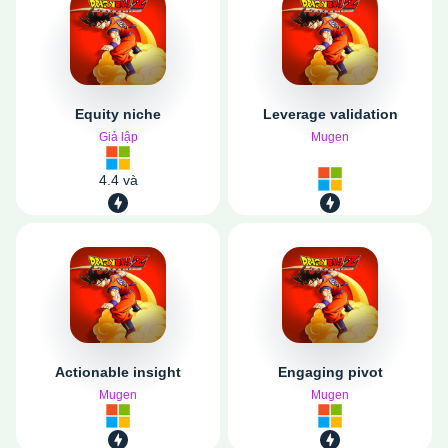
Equity niche
Leverage validation
Giả lập
Mugen
4.4 và
Actionable insight
Engaging pivot
Mugen
Mugen